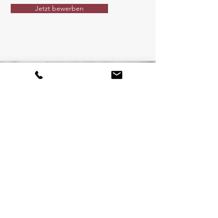
Jetzt bewerben
Haben Sie
Fragen ?
Rufen Sie uns an
040 65681743
Email
service@pia-gotte.de
© Pia Gotte Dienstleistungs- &
Handelsagentur I Gebäudeservice