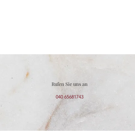
Rufen Sie uns an
040 65681743