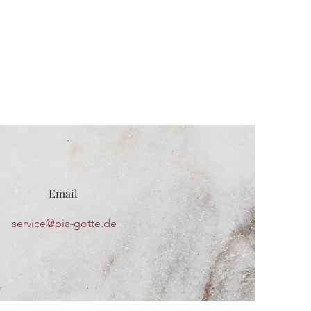
Email
service@pia-gotte.de